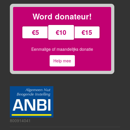
Word donateur!
€5
€10
€15
Eenmalige of maandelijks donatie
Help mee
800914041