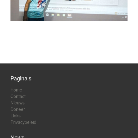
Pagina’s
Home
Contact
Nieuws
Doneer
Links
Privacybeleid
News