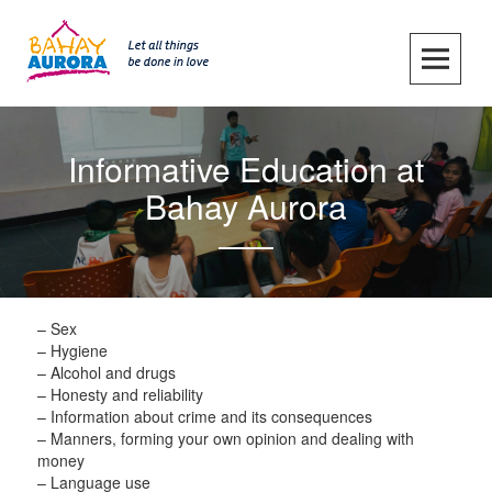
Skip
to
content
SKIP TO CONTENT
Informative Education at
Bahay Aurora
– Sex
– Hygiene
– Alcohol and drugs
– Honesty and reliability
– Information about crime and its consequences
– Manners, forming your own opinion and dealing with
money
– Language use