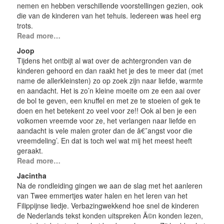
nemen en hebben verschillende voorstellingen gezien, ook
die van de kinderen van het tehuis. Iedereen was heel erg
trots.
Read more…
Joop
Tijdens het ontbijt al wat over de achtergronden van de
kinderen gehoord en dan raakt het je des te meer dat (met
name de allerkleinsten) zo op zoek zijn naar liefde, warmte
en aandacht. Het is zo’n kleine moeite om ze een aai over
de bol te geven, een knuffel en met ze te stoeien of gek te
doen en het betekent zo veel voor ze!! Ook al ben je een
volkomen vreemde voor ze, het verlangen naar liefde en
aandacht is vele malen groter dan de â€˜angst voor die
vreemdeling’. En dat is toch wel wat mij het meest heeft
geraakt.
Read more…
Jacintha
Na de rondleiding gingen we aan de slag met het aanleren
van Twee emmertjes water halen en het leren van het
Filippijnse liedje. Verbazingwekkend hoe snel de kinderen
de Nederlands tekst konden uitspreken Ã©n konden lezen,