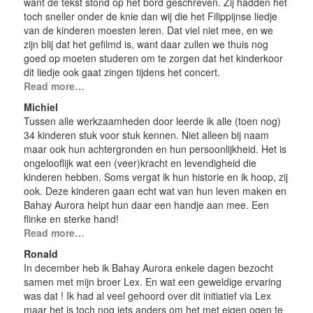
want de tekst stond op het bord geschreven. Zij hadden het
toch sneller onder de knie dan wij die het Filippijnse liedje
van de kinderen moesten leren. Dat viel niet mee, en we
zijn blij dat het gefilmd is, want daar zullen we thuis nog
goed op moeten studeren om te zorgen dat het kinderkoor
dit liedje ook gaat zingen tijdens het concert.
Read more…
Michiel
Tussen alle werkzaamheden door leerde ik alle (toen nog)
34 kinderen stuk voor stuk kennen. Niet alleen bij naam
maar ook hun achtergronden en hun persoonlijkheid. Het is
ongelooflijk wat een (veer)kracht en levendigheid die
kinderen hebben. Soms vergat ik hun historie en ik hoop, zij
ook. Deze kinderen gaan echt wat van hun leven maken en
Bahay Aurora helpt hun daar een handje aan mee. Een
flinke en sterke hand!
Read more…
Ronald
In december heb ik Bahay Aurora enkele dagen bezocht
samen met mijn broer Lex. En wat een geweldige ervaring
was dat ! Ik had al veel gehoord over dit initiatief via Lex
maar het is toch nog iets anders om het met eigen ogen te