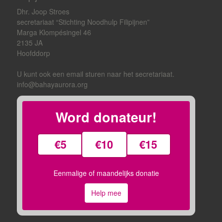
Dhr. Joop Stroes
secretariaat “Stichting Noodhulp Filipijnen”
Marga Klompésingel 46
2135 JA
Hoofddorp
U kunt ook een email sturen naar het secretariaat.
info@bahayaurora.org
Word donateur!
€5
€10
€15
Eenmalige of maandelijks donatie
Help mee