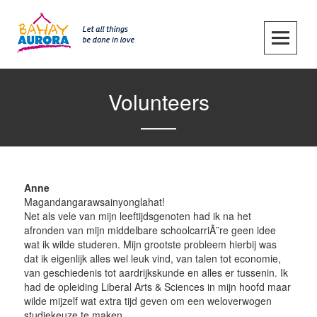
Skip
to
content
SKIP TO CONTENT
Volunteers
Anne
Magandangarawsainyonglahat!
Net als vele van mijn leeftijdsgenoten had ik na het
afronden van mijn middelbare schoolcarriÃ¨re geen idee
wat ik wilde studeren. Mijn grootste probleem hierbij was
dat ik eigenlijk alles wel leuk vind, van talen tot economie,
van geschiedenis tot aardrijkskunde en alles er tussenin. Ik
had de opleiding Liberal Arts & Sciences in mijn hoofd maar
wilde mijzelf wat extra tijd geven om een weloverwogen
studiekeuze te maken.