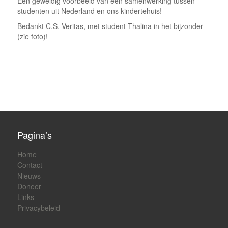
Een geweldig voorbeeld van een samenwerking tussen
studenten uit Nederland en ons kindertehuis!
Bedankt C.S. Veritas, met student Thalina in het bijzonder
(zie foto)!
Pagina’s
Home
Contact
Nieuws
Doneer
Links
Privacybeleid