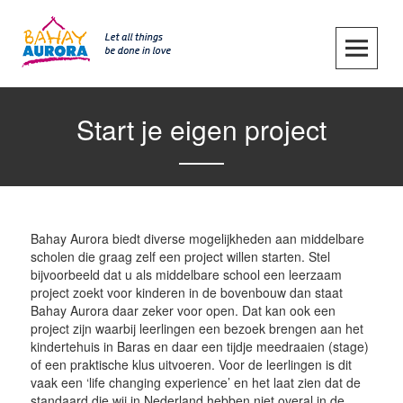
Skip
to
content
SKIP TO CONTENT
Start je eigen project
Bahay Aurora biedt diverse mogelijkheden aan middelbare
scholen die graag zelf een project willen starten. Stel
bijvoorbeeld dat u als middelbare school een leerzaam
project zoekt voor kinderen in de bovenbouw dan staat
Bahay Aurora daar zeker voor open. Dat kan ook een
project zijn waarbij leerlingen een bezoek brengen aan het
kindertehuis in Baras en daar een tijdje meedraaien (stage)
of een praktische klus uitvoeren. Voor de leerlingen is dit
vaak een ‘life changing experience’ en het laat zien dat de
standaard die wij in Nederland hebben niet overal in de