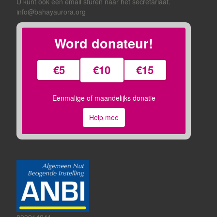
U kunt ook een email sturen naar het secretariaat.
info@bahayaurora.org
Word donateur!
€5
€10
€15
Eenmalige of maandelijks donatie
Help mee