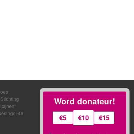
roes
“Stichting
Word donateur!
ipijnen”
ésingel 46
€5
€10
€15