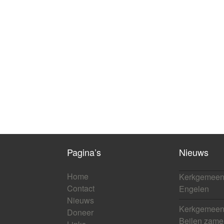
Pagina’s
Nieuws
Home
Kerkgemeen
Contact
Engelen
Nieuws
Kerkgemeens
Doneer
Beilen zamel