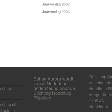
Jaarverslag 2007
Jaarverslag 2006
Dhr. Joop St
Bahay Aurora wordt
secretariaat 
vanuit Nederland
ondersteund door de
schap
Noodhulp Fil
Stichting Noodhulp
Marga Klomp
Filipijnen
2135 JA
chap uit
Hoofddorp
t geld in