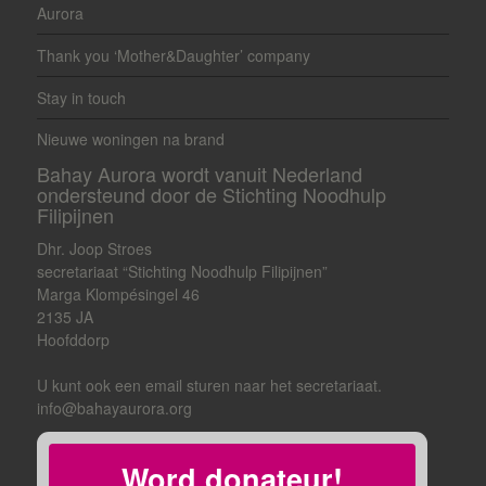
Aurora
Thank you ‘Mother&Daughter’ company
Stay in touch
Nieuwe woningen na brand
Bahay Aurora wordt vanuit Nederland
ondersteund door de Stichting Noodhulp
Filipijnen
Dhr. Joop Stroes
secretariaat “Stichting Noodhulp Filipijnen”
Marga Klompésingel 46
2135 JA
Hoofddorp
U kunt ook een email sturen naar het secretariaat.
info@bahayaurora.org
Word donateur!