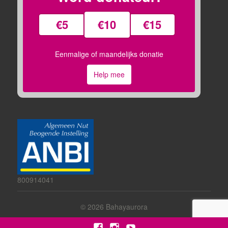
€5
€10
€15
Eenmalige of maandelijks donatie
Help mee
800914041
© 2026
Bahayaurora
Facebook
Instagram
YouTube