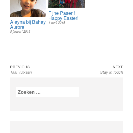
Fijne Pasen!
Happy Easter!
Aleyna bij Bahay
1 april 2018
Aurora
5 januari 2018
Bericht
Previous
Next
PREVIOUS
NEXT
Taal vulkaan
post:
Stay in touch
post:
navigatie
Zoeken
naar: