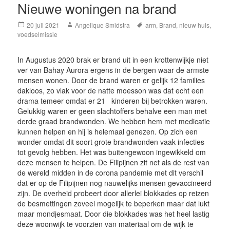
Nieuwe woningen na brand
Posted
Author
Tags
20 juli 2021
Angelique Smidstra
arm
,
Brand
,
nieuw huis
,
on
voedselmissie
In Augustus 2020 brak er brand uit in een krottenwijkje niet
ver van Bahay Aurora ergens in de bergen waar de armste
mensen wonen. Door de brand waren er gelijk 12 families
dakloos, zo vlak voor de natte moesson was dat echt een
drama temeer omdat er 21 kinderen bij betrokken waren.
Gelukkig waren er geen slachtoffers behalve een man met
derde graad brandwonden. We hebben hem met medicatie
kunnen helpen en hij is helemaal genezen. Op zich een
wonder omdat dit soort grote brandwonden vaak infecties
tot gevolg hebben. Het was buitengewoon ingewikkeld om
deze mensen te helpen. De Filipijnen zit net als de rest van
de wereld midden in de corona pandemie met dit verschil
dat er op de Filipijnen nog nauwelijks mensen gevaccineerd
zijn. De overheid probeert door allerlei blokkades op reizen
de besmettingen zoveel mogelijk te beperken maar dat lukt
maar mondjesmaat. Door die blokkades was het heel lastig
deze woonwijk te voorzien van materiaal om de wijk te