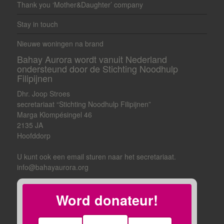
Thank you ‘Mother&Daughter’ company
Stay in touch
Nieuwe woningen na brand
Bahay Aurora wordt vanuit Nederland
ondersteund door de Stichting Noodhulp
Filipijnen
Dhr. Joop Stroes
secretariaat “Stichting Noodhulp Filipijnen”
Marga Klompésingel 46
2135 JA
Hoofddorp
U kunt ook een email sturen naar het secretariaat.
info@bahayaurora.org
Word donateur!