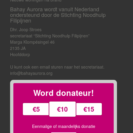
Bahay Aurora wordt vanuit Nederland
ondersteund door de Stichting Noodhulp
Filipijnen
Dhr. Joop Stroes
secretariaat “Stichting Noodhulp Filipijnen”
Marga Klompésingel 46
2135 JA
Hoofddorp
U kunt ook een email sturen naar het secretariaat.
info@bahayaurora.org
Word donateur!
€5
€10
€15
Eenmalige of maandelijks donatie