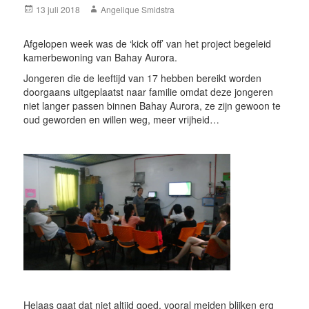
Posted
Author
13 juli 2018
Angelique Smidstra
on
Afgelopen week was de ‘kick off’ van het project begeleid
kamerbewoning van Bahay Aurora.
Jongeren die de leeftijd van 17 hebben bereikt worden
doorgaans uitgeplaatst naar familie omdat deze jongeren
niet langer passen binnen Bahay Aurora, ze zijn gewoon te
oud geworden en willen weg, meer vrijheid…
Helaas gaat dat niet altijd goed, vooral meiden blijken erg