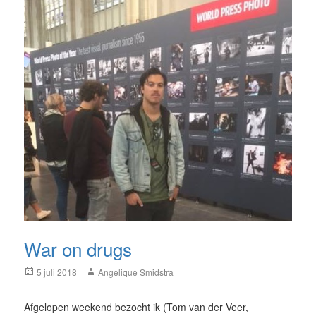
War on drugs
Posted
Author
5 juli 2018
Angelique Smidstra
on
Afgelopen weekend bezocht ik (Tom van der Veer,