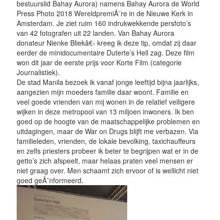
bestuurslid Bahay Aurora) namens Bahay Aurora de World
Press Photo 2018 WereldpremiÃ¨re in de Nieuwe Kerk in
Amsterdam. Je ziet ruim 160 indrukwekkende persfoto’s
van 42 fotografen uit 22 landen. Van Bahay Aurora
donateur Nienke Bliekâ€‹ kreeg ik deze tip, omdat zij daar
eerder de minidocumentaire Duterte’s Hell zag. Deze film
won dit jaar de eerste prijs voor Korte Film (categorie
Journalistiek).
De stad Manila bezoek ik vanaf jonge leeftijd bijna jaarlijks,
aangezien mijn moeders familie daar woont. Familie en
veel goede vrienden van mij wonen in de relatief veiligere
wijken in deze metropool van 13 miljoen inwoners. Ik ben
goed op de hoogte van de maatschappelijke problemen en
uitdagingen, maar de War on Drugs blijft me verbazen. Via
familieleden, vrienden, de lokale bevolking, taxichauffeurs
en zelfs priesters probeer ik beter te begrijpen wat er in de
getto’s zich afspeelt, maar helaas praten veel mensen er
niet graag over. Men schaamt zich ervoor of is wellicht niet
goed geÃ¯nformeerd.