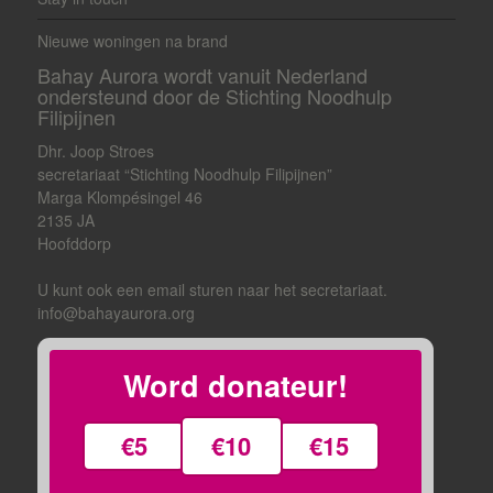
Nieuwe woningen na brand
Bahay Aurora wordt vanuit Nederland
ondersteund door de Stichting Noodhulp
Filipijnen
Dhr. Joop Stroes
secretariaat “Stichting Noodhulp Filipijnen”
Marga Klompésingel 46
2135 JA
Hoofddorp
U kunt ook een email sturen naar het secretariaat.
info@bahayaurora.org
Word donateur!
€5
€10
€15