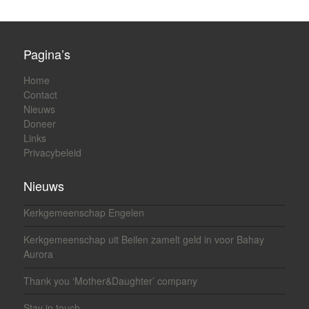
Pagina’s
Home
Contact
Nieuws
Doneer
Links
Privacybeleid
Nieuws
Kerkgemeenschap Engelen
Kerkgemeenschap uit Beilen zamelt geld in voor Bahay
Aurora
Thank you ‘Mother&Daughter’ company
Stay in touch