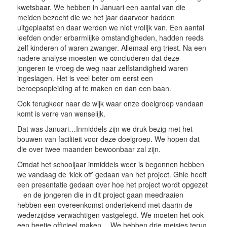
kwetsbaar. We hebben in Januari een aantal van die
meiden bezocht die we het jaar daarvoor hadden
uitgeplaatst en daar werden we niet vrolijk van. Een aantal
leefden onder erbarmlijke omstandigheden, hadden reeds
zelf kinderen of waren zwanger. Allemaal erg triest. Na een
nadere analyse moesten we concluderen dat deze
jongeren te vroeg de weg naar zelfstandigheid waren
ingeslagen. Het is veel beter om eerst een
beroepsopleiding af te maken en dan een baan.
Ook terugkeer naar de wijk waar onze doelgroep vandaan
komt is verre van wenselijk.
Dat was Januari…Inmiddels zijn we druk bezig met het
bouwen van faciliteit voor deze doelgroep. We hopen dat
die over twee maanden bewoonbaar zal zijn.
Omdat het schooljaar inmiddels weer is begonnen hebben
we vandaag de ‘kick off’ gedaan van het project. Ghie heeft
een presentatie gedaan over hoe het project wordt opgezet
en de jongeren die in dit project gaan meedraaien
hebben een overeenkomst ondertekend met daarin de
wederzijdse verwachtigen vastgelegd. We moeten het ook
een beetje officieel maken… We hebben drie meisjes terug