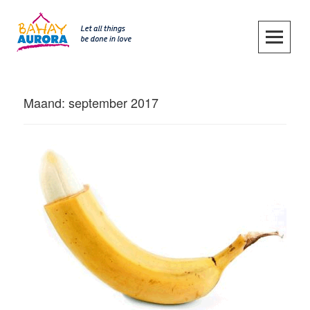
Skip
to
content
SKIP TO CONTENT
Maand:
september 2017