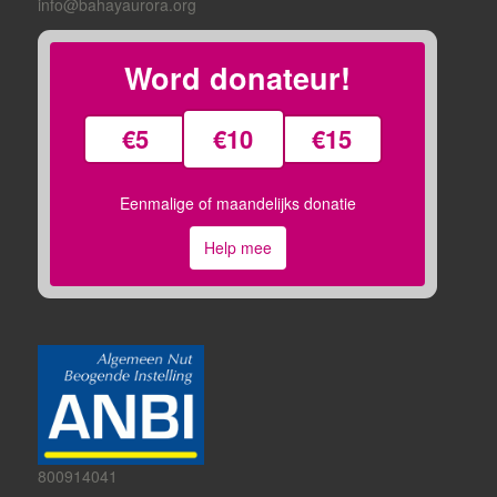
info@bahayaurora.org
Word donateur!
€5
€10
€15
Eenmalige of maandelijks donatie
Help mee
800914041