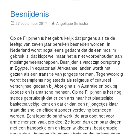
Besnijdenis
Posted
Author
27 september 2017
Angelique Smidstra
on
Op de Filipijnen is het gebruikelijk dat jongens als ze de
leeftijd van zeven jaar bereiken besneden worden. In
Nederland wordt nogal eens gedacht dat dit een moslim
gebruik is, dat klopt wel maar het is niet voorbehouden aan
moslimgemeenschappen. Besnijdenis vindt zijn oorsprong
in Egypte. In equatoriaal Afrikaanse landen wordt het
gezien als een transitie van jongetje tot man. Tegenwoordig
wordt besnijdenis nog steeds als religieus of cultureel
verschijnsel gedaan bij Aboriginals in Australie en ook bij
Joodse en Islamitische mensen. Op de Filipijnen is het nog
steeds gebruikelijk dat er een arts naar het plaatselijke
basketbalveldje komt en dat er dan een rij jongetjes klaar
staat die snel en efficient zonder verdoving besneden
worden. Echt lopende band werk, de arts doet het voor
arme mensen vaak pro deo. Ze lopen dan een paar dagen
met een handoekje om en lopen wijdbeens, best grappig
om te zien…jongens zijn er vaak trots op dat ze besneden