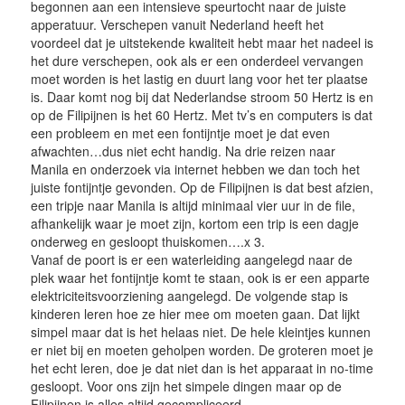
begonnen aan een intensieve speurtocht naar de juiste
apperatuur. Verschepen vanuit Nederland heeft het
voordeel dat je uitstekende kwaliteit hebt maar het nadeel is
het dure verschepen, ook als er een onderdeel vervangen
moet worden is het lastig en duurt lang voor het ter plaatse
is. Daar komt nog bij dat Nederlandse stroom 50 Hertz is en
op de Filipijnen is het 60 Hertz. Met tv’s en computers is dat
een probleem en met een fontijntje moet je dat even
afwachten…dus niet echt handig. Na drie reizen naar
Manila en onderzoek via internet hebben we dan toch het
juiste fontijntje gevonden. Op de Filipijnen is dat best afzien,
een tripje naar Manila is altijd minimaal vier uur in de file,
afhankelijk waar je moet zijn, kortom een trip is een dagje
onderweg en gesloopt thuiskomen….x 3.
Vanaf de poort is er een waterleiding aangelegd naar de
plek waar het fontijntje komt te staan, ook is er een apparte
elektriciteitsvoorziening aangelegd. De volgende stap is
kinderen leren hoe ze hier mee om moeten gaan. Dat lijkt
simpel maar dat is het helaas niet. De hele kleintjes kunnen
er niet bij en moeten geholpen worden. De groteren moet je
het echt leren, doe je dat niet dan is het apparaat in no-time
gesloopt. Voor ons zijn het simpele dingen maar op de
Filipijnen is alles altijd gecompliceerd.