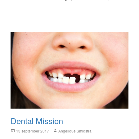
Dental Mission
Posted
Author
13 september 2017
Angelique Smidstra
on