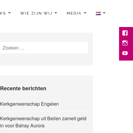
WS
WIE ZIJN WIJ
MEDIA
Face
Inst
Zoeken
naar:
You
Recente berichten
Kerkgemeenschap Engelen
Kerkgemeenschap uit Beilen zamelt geld
in voor Bahay Aurora