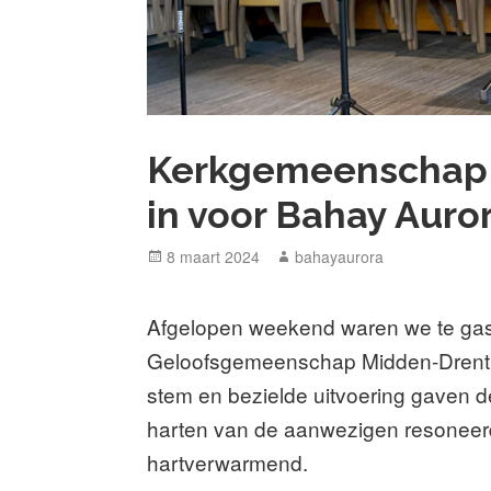
Kerkgemeenschap u
in voor Bahay Auro
Posted
Author
8 maart 2024
bahayaurora
on
Afgelopen weekend waren we te gast
Geloofsgemeenschap Midden-Drenthe
stem en bezielde uitvoering gaven de
harten van de aanwezigen resoneerd
hartverwarmend.