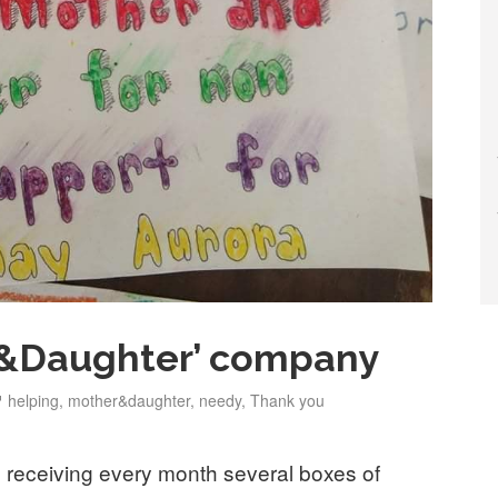
r&Daughter’ company
Tags
helping
,
mother&daughter
,
needy
,
Thank you
 receiving every month several boxes of