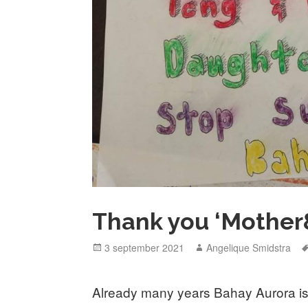
Thank you ‘Mothe
Posted
Author
3 september 2021
Angelique Smidstra
on
Already many years Bahay Aurora is