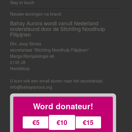
Stay in touch
Nieuwe woningen na brand
Bahay Aurora wordt vanuit Nederland
ondersteund door de Stichting Noodhulp
Filipijnen
Dhr. Joop Stroes
secretariaat “Stichting Noodhulp Filipijnen”
Marga Klompésingel 46
2135 JA
Hoofddorp
U kunt ook een email sturen naar het secretariaat.
info@bahayaurora.org
Word donateur!
€5
€10
€15