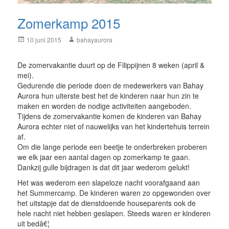
Zomerkamp 2015
Posted
Author
10 juni 2015
bahayaurora
on
De zomervakantie duurt op de Filippijnen 8 weken (april &
mei).
Gedurende die periode doen de medewerkers van Bahay
Aurora hun uiterste best het de kinderen naar hun zin te
maken en worden de nodige activiteiten aangeboden.
Tijdens de zomervakantie komen de kinderen van Bahay
Aurora echter niet of nauwelijks van het kindertehuis terrein
af.
Om die lange periode een beetje te onderbreken proberen
we elk jaar een aantal dagen op zomerkamp te gaan.
Dankzij gulle bijdragen is dat dit jaar wederom gelukt!
Het was wederom een slapeloze nacht voorafgaand aan
het Summercamp. De kinderen waren zo opgewonden over
het uitstapje dat de dienstdoende houseparents ook de
hele nacht niet hebben geslapen. Steeds waren er kinderen
uit bedâ€¦