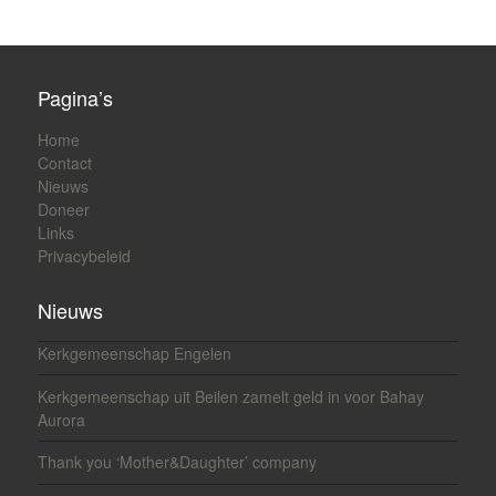
Pagina’s
Home
Contact
Nieuws
Doneer
Links
Privacybeleid
Nieuws
Kerkgemeenschap Engelen
Kerkgemeenschap uit Beilen zamelt geld in voor Bahay
Aurora
Thank you ‘Mother&Daughter’ company