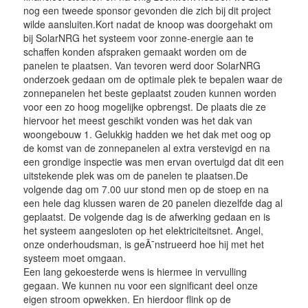
nog een tweede sponsor gevonden die zich bij dit project
wilde aansluiten.Kort nadat de knoop was doorgehakt om
bij SolarNRG het systeem voor zonne-energie aan te
schaffen konden afspraken gemaakt worden om de
panelen te plaatsen. Van tevoren werd door SolarNRG
onderzoek gedaan om de optimale plek te bepalen waar de
zonnepanelen het beste geplaatst zouden kunnen worden
voor een zo hoog mogelijke opbrengst. De plaats die ze
hiervoor het meest geschikt vonden was het dak van
woongebouw 1. Gelukkig hadden we het dak met oog op
de komst van de zonnepanelen al extra verstevigd en na
een grondige inspectie was men ervan overtuigd dat dit een
uitstekende plek was om de panelen te plaatsen.De
volgende dag om 7.00 uur stond men op de stoep en na
een hele dag klussen waren de 20 panelen diezelfde dag al
geplaatst. De volgende dag is de afwerking gedaan en is
het systeem aangesloten op het elektriciteitsnet. Angel,
onze onderhoudsman, is geÃ¯nstrueerd hoe hij met het
systeem moet omgaan.
Een lang gekoesterde wens is hiermee in vervulling
gegaan. We kunnen nu voor een significant deel onze
eigen stroom opwekken. En hierdoor flink op de