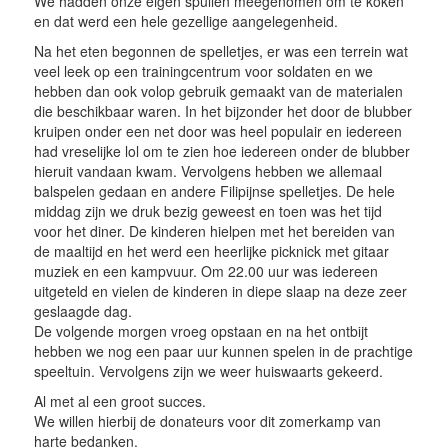
We hadden onze eigen spullen meegenomen om te koken
en dat werd een hele gezellige aangelegenheid.
Na het eten begonnen de spelletjes, er was een terrein wat
veel leek op een trainingcentrum voor soldaten en we
hebben dan ook volop gebruik gemaakt van de materialen
die beschikbaar waren. In het bijzonder het door de blubber
kruipen onder een net door was heel populair en iedereen
had vreselijke lol om te zien hoe iedereen onder de blubber
hieruit vandaan kwam. Vervolgens hebben we allemaal
balspelen gedaan en andere Filipijnse spelletjes. De hele
middag zijn we druk bezig geweest en toen was het tijd
voor het diner. De kinderen hielpen met het bereiden van
de maaltijd en het werd een heerlijke picknick met gitaar
muziek en een kampvuur. Om 22.00 uur was iedereen
uitgeteld en vielen de kinderen in diepe slaap na deze zeer
geslaagde dag.
De volgende morgen vroeg opstaan en na het ontbijt
hebben we nog een paar uur kunnen spelen in de prachtige
speeltuin. Vervolgens zijn we weer huiswaarts gekeerd.
Al met al een groot succes.
We willen hierbij de donateurs voor dit zomerkamp van
harte bedanken.