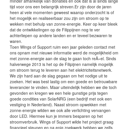
minder afhankelijk van donaties en ook dat is al sinds lange
tijd voor ons een belangrijk streven.Er zijn door de jaren
heen al vele momenten geweest waarop onderzocht is of
het mogelijk en realiseerbaar zou zijn om stroom op te
wekken met behulp van zonne-energie. Keer op keer bleek
dat de ontwikkelingen op de Filippijnen nog te ver
achterliepen op andere landen en er teveel bezwaren te
waren.
Toen Wings of Support ruim een jaar geleden contact met
ons opnam met nieuwe informatie werd de mogelijkheid om
met zonne-energie aan de slag te gaan toch reÃ«el. Sinds
halverwege 2013 is het op de Filipijnen namelijk mogelijk
om stroom terug te leveren aan het elektriciteitsnetwerk.
We zijn hard aan de slag gegaan om het nodige uit te
zoeken. Het was best lastig om een goede en betrouwbare
leverancier te vinden. Maar uiteindelijk hebben we die toch
gevonden en kregen we een hele gunstige prijs tegen
goede condities van SolarNRG (een bedrijf met ook een
vestiging in Nederland). Naast stroom opwekken met
zonne-energie wilden we ook alle verlichting vervangen
door LED. Hiermee kun je immers besparen op het
stroomverbruik. Wings of Support wilde het project graag
financieel steunen en na enig zoekwerk hebben we zelfs