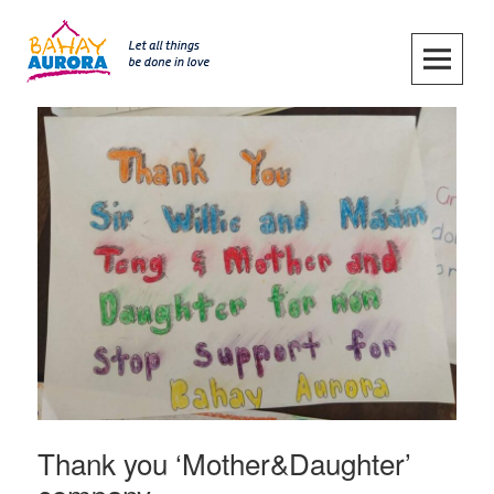
Skip
to
content
SKIP TO CONTENT
Thank you ‘Mother&Daughter’