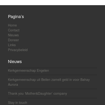
Pagina’s
Home
Contact
Nieuws
Doneer
Links
Privacybeleid
Nieuws
Kerkgemeenschap Engelen
Kerkgemeenschap uit Beilen zamelt geld in voor Bahay
Aurora
Thank you ‘Mother&Daughter’ company
Stay in touch