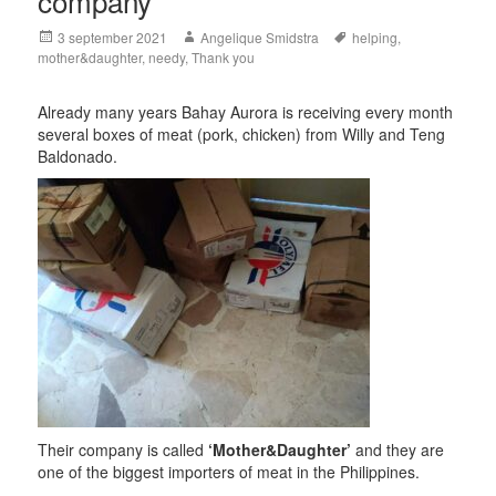
company
Posted
Author
Tags
3 september 2021
Angelique Smidstra
helping
,
on
mother&daughter
,
needy
,
Thank you
Already many years Bahay Aurora is receiving every month
several boxes of meat (pork, chicken) from Willy and Teng
Baldonado.
Their company is called
‘Mother&Daughter’
and they are
one of the biggest importers of meat in the Philippines.