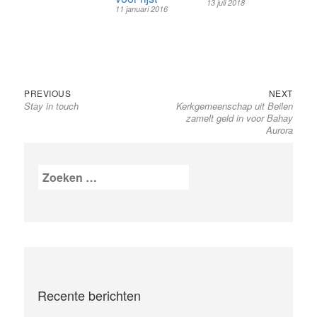
13 juli 2018
11 januari 2016
Bericht
Previous
Next
PREVIOUS
NEXT
Stay in touch
post:
Kerkgemeenschap uit Beilen
post:
navigatie
zamelt geld in voor Bahay
Aurora
Zoeken
naar:
Recente berichten