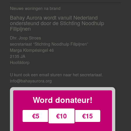
Nieuwe woningen na brand
Bahay Aurora wordt vanuit Nederland
ondersteund door de Stichting Noodhulp
Filipijnen
Dhr. Joop Stroes
secretariaat “Stichting Noodhulp Filipijnen”
Marga Klompésingel 46
2135 JA
Hoofddorp
U kunt ook een email sturen naar het secretariaat.
info@bahayaurora.org
Word donateur!
€5
€10
€15