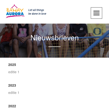
Skip
to
content
SKIP TO CONTENT
Nieuwsbrieven
2025
editie 1
2023
editie 1
2022