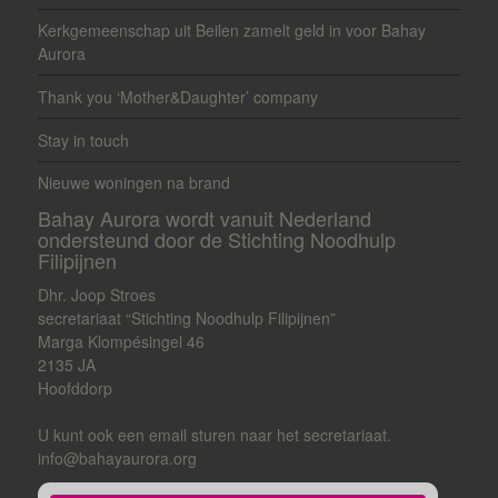
Kerkgemeenschap uit Beilen zamelt geld in voor Bahay
Aurora
Thank you ‘Mother&Daughter’ company
Stay in touch
Nieuwe woningen na brand
Bahay Aurora wordt vanuit Nederland
ondersteund door de Stichting Noodhulp
Filipijnen
Dhr. Joop Stroes
secretariaat “Stichting Noodhulp Filipijnen”
Marga Klompésingel 46
2135 JA
Hoofddorp
U kunt ook een email sturen naar het secretariaat.
info@bahayaurora.org