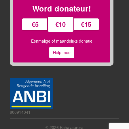
Word donateur!
€5
€10
€15
Eenmalige of maandelijks donatie
Help mee
800914041
© 2026
Bahayaurora