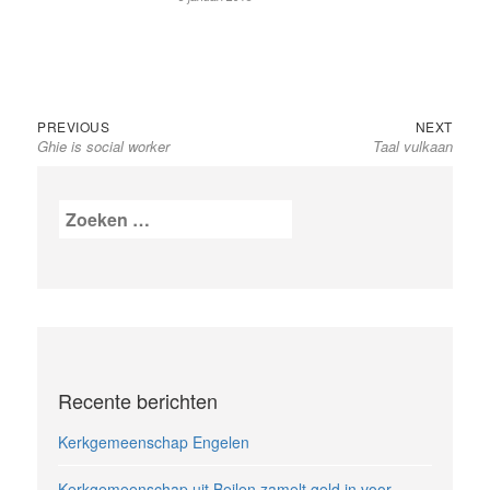
Bericht
Previous
Next
PREVIOUS
NEXT
Ghie is social worker
post:
Taal vulkaan
post:
navigatie
Zoeken
naar:
Recente berichten
Kerkgemeenschap Engelen
Kerkgemeenschap uit Beilen zamelt geld in voor