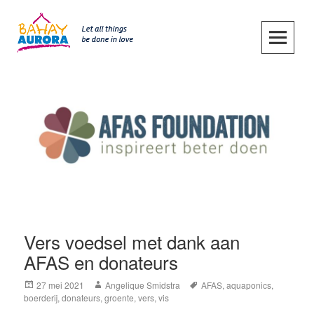
Skip
to
content
SKIP TO CONTENT
Vers voedsel met dank aan
AFAS en donateurs
Posted
Author
Tags
27 mei 2021
Angelique Smidstra
AFAS
,
aquaponics
,
on
boerderij
,
donateurs
,
groente
,
vers
,
vis