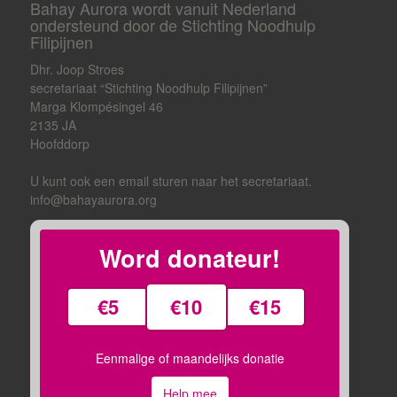
Bahay Aurora wordt vanuit Nederland
ondersteund door de Stichting Noodhulp
Filipijnen
Dhr. Joop Stroes
secretariaat “Stichting Noodhulp Filipijnen”
Marga Klompésingel 46
2135 JA
Hoofddorp
U kunt ook een email sturen naar het secretariaat.
info@bahayaurora.org
Word donateur!
€5
€10
€15
Eenmalige of maandelijks donatie
Help mee