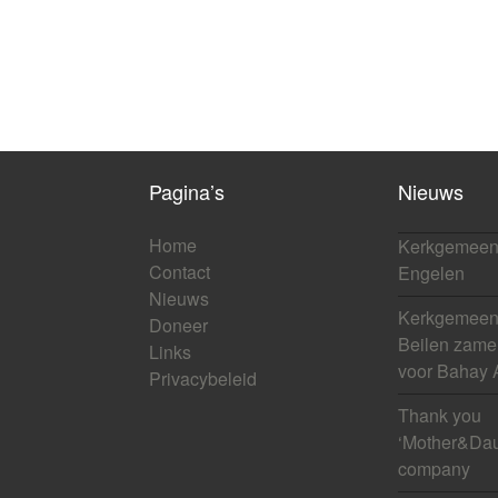
Pagina’s
Nieuws
Home
Kerkgemeen
Contact
Engelen
Nieuws
Kerkgemeens
Doneer
Beilen zamel
Links
voor Bahay 
Privacybeleid
Thank you
‘Mother&Dau
company