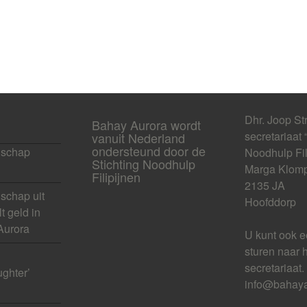
Dhr. Joop St
Bahay Aurora wordt
secretariaat 
vanuit Nederland
ondersteund door de
schap
Noodhulp Fil
Stichting Noodhulp
Marga Klomp
Filipijnen
2135 JA
chap uit
Hoofddorp
t geld in
Aurora
U kunt ook e
sturen naar 
secretariaat.
ghter’
info@bahaya