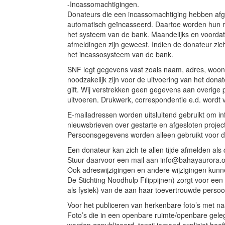
-Incassomachtigingen.
Donateurs die een incassomachtiging hebben af
automatisch geïncasseerd. Daartoe worden hun 
het systeem van de bank. Maandelijks en voordat 
afmeldingen zijn geweest. Indien de donateur zich
het incassosysteem van de bank.
SNF legt gegevens vast zoals naam, adres, woon
noodzakelijk zijn voor de uitvoering van het don
gift. Wij verstrekken geen gegevens aan overige p
uitvoeren. Drukwerk, correspondentie e.d. wordt v
E-mailadressen worden uitsluitend gebruikt om inf
nieuwsbrieven over gestarte en afgesloten projec
Persoonsgegevens worden alleen gebruikt voor d
Een donateur kan zich te allen tijde afmelden als
Stuur daarvoor een mail aan info@bahayaurora.
Ook adreswijzigingen en andere wijzigingen kun
De Stichting Noodhulp Filippijnen) zorgt voor ee
als fysiek) van de aan haar toevertrouwde perso
Voor het publiceren van herkenbare foto’s met 
Foto’s die in een openbare ruimte/openbare gele
worden gepubliceerd, tenzij iemand expliciet heef