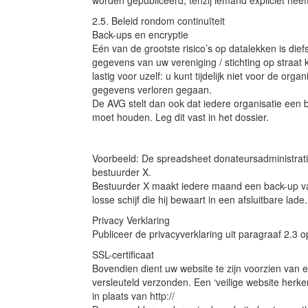
2.5. Beleid rondom continuïteit
Back-ups en encryptie
Eén van de grootste risico’s op datalekken is die
gegevens van uw vereniging / stichting op straat 
lastig voor uzelf: u kunt tijdelijk niet voor de orga
gegevens verloren gegaan.
De AVG stelt dan ook dat iedere organisatie een 
moet houden. Leg dit vast in het dossier.
Voorbeeld: De spreadsheet donateursadministrati
bestuurder X.
Bestuurder X maakt iedere maand een back-up v
losse schijf die hij bewaart in een afsluitbare lade.
Privacy Verklaring
Publiceer de privacyverklaring uit paragraaf 2.3 
SSL-certificaat
Bovendien dient uw website te zijn voorzien van
versleuteld verzonden. Een ‘veilige website herken
in plaats van http://