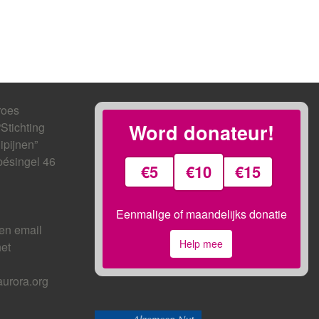
roes
“Stichting
Word donateur!
ipijnen”
ésingel 46
€5
€10
€15
Eenmalige of maandelijks donatie
en email
Help mee
het
urora.org