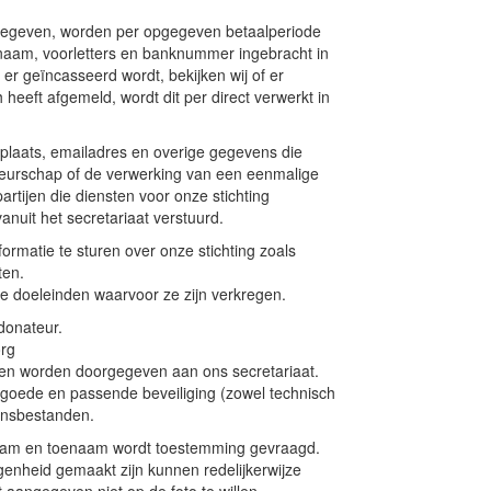
gegeven, worden per opgegeven betaalperiode
naam, voorletters en banknummer ingebracht in
er geïncasseerd wordt, bekijken wij of er
 heeft afgemeld, wordt dit per direct verwerkt in
plaats, emailadres en overige gegevens die
ateurschap of de verwerking van een eenmalige
artijen die diensten voor onze stichting
anuit het secretariaat verstuurd.
ormatie te sturen over onze stichting zoals
ten.
e doeleinden waarvoor ze zijn verkregen.
 donateur.
org
nen worden doorgegeven aan ons secretariaat.
n goede en passende beveiliging (zowel technisch
onsbestanden.
naam en toenaam wordt toestemming gevraagd.
genheid gemaakt zijn kunnen redelijkerwijze
t aangegeven niet op de foto te willen.