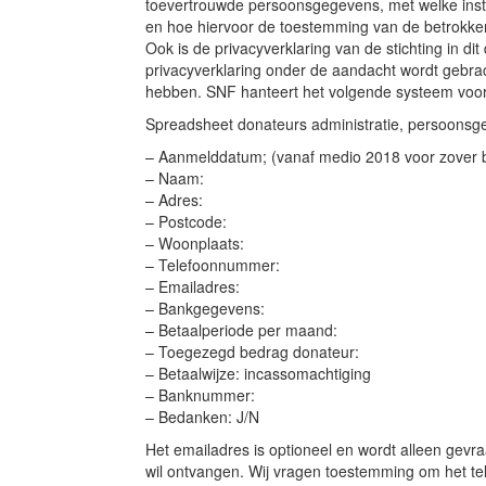
toevertrouwde persoonsgegevens, met welke ins
en hoe hiervoor de toestemming van de betrokke
Ook is de privacyverklaring van de stichting in 
privacyverklaring onder de aandacht wordt gebrac
hebben. SNF hanteert het volgende systeem voo
Spreadsheet donateurs administratie, persoons
– Aanmelddatum; (vanaf medio 2018 voor zover 
– Naam:
– Adres:
– Postcode:
– Woonplaats:
– Telefoonnummer:
– Emailadres:
– Bankgegevens:
– Betaalperiode per maand:
– Toegezegd bedrag donateur:
– Betaalwijze: incassomachtiging
– Banknummer:
– Bedanken: J/N
Het emailadres is optioneel en wordt alleen gevr
wil ontvangen. Wij vragen toestemming om het t