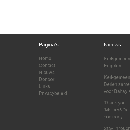
Pagina’s
Nieuws
Home
Kerkgemeen
Contact
Engelen
Nieuws
Kerkgemeens
Doneer
Beilen zamel
Links
voor Bahay 
Privacybeleid
Thank you
‘Mother&Dau
company
Stay in touc