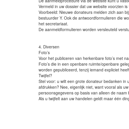
De aanmeldprocedure via de website kunt u vastle
Vermeld in uw dossier dat uw website voorzien is 
Voorbeeld: Nieuwe donateurs melden zich aan bij
bestuurder Y. Ook de antwoordformulieren die wo
het secretariaat.
De aanmeldformulieren worden versleuteld verst
4. Diversen
Foto’s
Voor het publiceren van herkenbare foto’s met 
Foto’s die in een openbare ruimte/openbare gele
worden gepubliceerd, tenzij iemand expliciet heef
Twijfel?
Stel voor: u wilt een grote donateur bedanken in 
afdrukken? Nee, eigenlijk niet, want vooral als uw 
persoonsgegevens op basis van alleen de naam b
Als u twijfelt aan uw handelen geldt maar één di