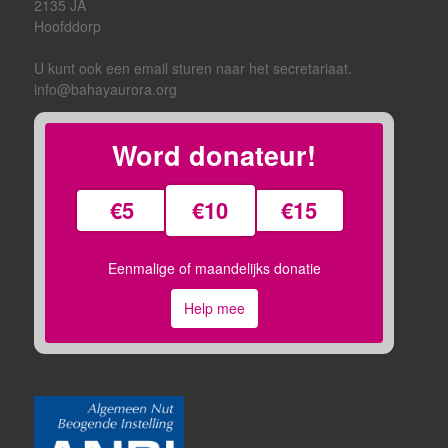
2135 JA
Hoofddorp
U kunt ook een email sturen naar het secretariaat.
info@bahayaurora.org
Word donateur!
€5
€10
€15
Eenmalige of maandelijks donatie
Help mee