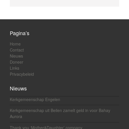
Pagina’s
Home
Contact
Nieuws
Doneer
Links
Privacybeleid
Nieuws
Kerkgemeenschap Engelen
Kerkgemeenschap uit Beilen zamelt geld in voor Bahay
Aurora
Thank you ‘Mother&Daughter’ company