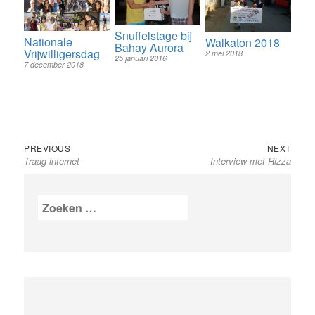
Snuffelstage bij
Nationale
Walkaton 2018
Bahay Aurora
Vrijwilligersdag
2 mei 2018
25 januari 2016
7 december 2018
Bericht
Previous
Next
PREVIOUS
NEXT
Traag internet
post:
Interview met Rizza
post:
navigatie
Zoeken
naar: