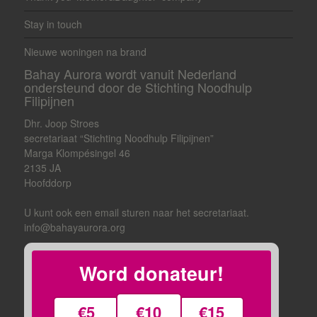
Stay in touch
Nieuwe woningen na brand
Bahay Aurora wordt vanuit Nederland
ondersteund door de Stichting Noodhulp
Filipijnen
Dhr. Joop Stroes
secretariaat “Stichting Noodhulp Filipijnen”
Marga Klompésingel 46
2135 JA
Hoofddorp
U kunt ook een email sturen naar het secretariaat.
info@bahayaurora.org
Word donateur!
€5
€10
€15