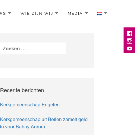
WS
WIE ZIJN WIJ
MEDIA
Face
Inst
Zoeken
YouT
naar:
Recente berichten
Kerkgemeenschap Engelen
Kerkgemeenschap uit Beilen zamelt geld
in voor Bahay Aurora