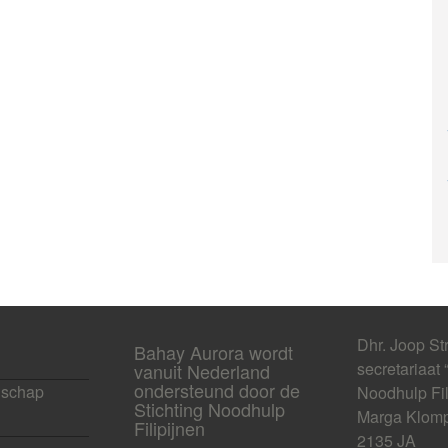
Dhr. Joop St
Bahay Aurora wordt
secretariaat 
vanuit Nederland
ondersteund door de
schap
Noodhulp Fil
Stichting Noodhulp
Marga Klomp
Filipijnen
2135 JA