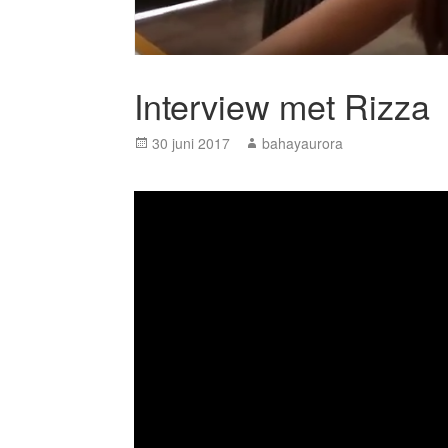
Interview met Rizza
Posted
Author
30 juni 2017
bahayaurora
on