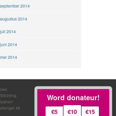
september 2014
augustus 2014
juli 2014
juni 2014
mei 2014
roes
“Stichting
Word donateur!
ipijnen”
ésingel 46
€5
€10
€15