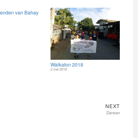
ienden van Bahay
Walkaton 2018
2 mei 2018
Next
NEXT
post:
Dansen