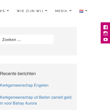
WS
WIE ZIJN WIJ
MEDIA
Face
Inst
Zoeken
YouT
naar:
Recente berichten
Kerkgemeenschap Engelen
Kerkgemeenschap uit Beilen zamelt geld
in voor Bahay Aurora