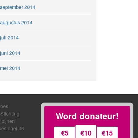
september 2014
augustus 2014
juli 2014
juni 2014
mei 2014
roes
“Stichting
Word donateur!
ipijnen”
ésingel 46
€5
€10
€15