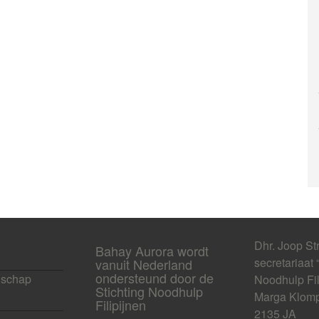
Dhr. Joop St
Bahay Aurora wordt
secretariaat 
vanuit Nederland
ondersteund door de
schap
Noodhulp Fil
Stichting Noodhulp
Marga Klomp
Filipijnen
2135 JA