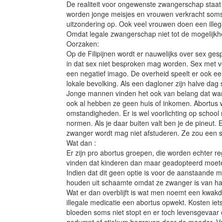
De realiteit voor ongewenste zwangerschap staat n
worden jonge meisjes en vrouwen verkracht soms 
uitzondering op. Ook veel vrouwen doen een illeg
Omdat legale zwangerschap niet tot de mogelijkhed
Oorzaken:
Op de Filipijnen wordt er nauwelijks over sex ges
in dat sex niet besproken mag worden. Sex met vo
een negatief imago. De overheid speelt er ook ee
lokale bevolking. Als een dagloner zijn halve dag
Jonge mannen vinden het ook van belang dat wan
ook al hebben ze geen huis of inkomen. Abortus
omstandigheden. Er is wel voorlichting op school 
normen. Als je daar buiten valt ben je de pineut
zwanger wordt mag niet afstuderen. Ze zou een s
Wat dan :
Er zijn pro abortus groepen, die worden echter r
vinden dat kinderen dan maar geadopteerd moete
Indien dat dit geen optie is voor de aanstaande
houden uit schaamte omdat ze zwanger is van haar
Wat er dan overblijft is wat men noemt een kwak
illegale medicatie een abortus opwekt. Kosten iet
bloeden soms niet stopt en er toch levensgevaar o