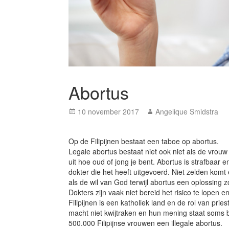
Abortus
Posted
Author
10 november 2017
Angelique Smidstra
on
Op de Filipijnen bestaat een taboe op abortus.
Legale abortus bestaat niet ook niet als de vrouw
uit hoe oud of jong je bent. Abortus is strafbaa
dokter die het heeft uitgevoerd. Niet zelden kom
als de wil van God terwijl abortus een oplossing 
Dokters zijn vaak niet bereid het risico te lopen e
Filipijnen is een katholiek land en de rol van prie
macht niet kwijtraken en hun mening staat soms b
500.000 Filipijnse vrouwen een illegale abortus.