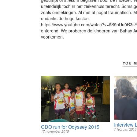
gedumpt of stiekum begraven door de moeder. V
uiteindelijk toch in het ziekenhuis terecht. Som
zoals onstekingen. Al met al nogal traumatisch.
ondanks de hoge kosten.
https://www.youtube.com/watch?v=6S9oUu0R3sY v
onterend. We proberen de kinderen van Bahay Aur
voorkomen.
YOU M
Interview 
CDO run for Odyssey 2015
7 februari 2018
17 november 2015