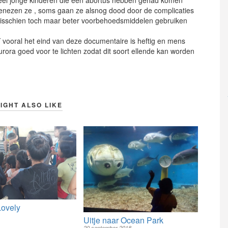
eel jonge kinderen die een abortus hebben gehad komen
s genezen ze , soms gaan ze alsnog dood door de complicaties
 Misschien toch maar beter voorbehoedsmiddelen gebruiken
ooral het eind van deze documentaire is heftig en mens
ora goed voor te lichten zodat dit soort ellende kan worden
IGHT ALSO LIKE
Lovely
Uitje naar Ocean Park
20 september 2018