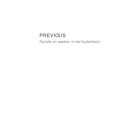
Bericht
Previous
PREVIOUS
post:
Familie en werken in het buitenland
navigatie