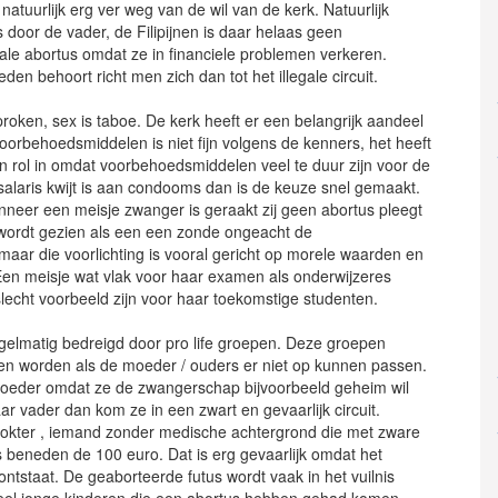
atuurlijk erg ver weg van de wil van de kerk. Natuurlijk
door de vader, de Filipijnen is daar helaas geen
ale abortus omdat ze in financiele problemen verkeren.
en behoort richt men zich dan tot het illegale circuit.
proken, sex is taboe. De kerk heeft er een belangrijk aandeel
orbehoedsmiddelen is niet fijn volgens de kenners, het heeft
n rol in omdat voorbehoedsmiddelen veel te duur zijn voor de
 salaris kwijt is aan condooms dan is de keuze snel gemaakt.
neer een meisje zwanger is geraakt zij geen abortus pleegt
 wordt gezien als een een zonde ongeacht de
maar die voorlichting is vooral gericht op morele waarden en
. Een meisje wat vlak voor haar examen als onderwijzeres
lecht voorbeeld zijn voor haar toekomstige studenten.
egelmatig bedreigd door pro life groepen. Deze groepen
n worden als de moeder / ouders er niet op kunnen passen.
 moeder omdat ze de zwangerschap bijvoorbeeld geheim wil
 vader dan kom ze in een zwart en gevaarlijk circuit.
dokter , iemand zonder medische achtergrond die met zware
s beneden de 100 euro. Dat is erg gevaarlijk omdat het
ntstaat. De geaborteerde futus wordt vaak in het vuilnis